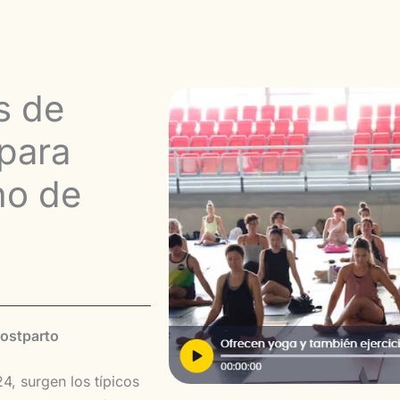
s de
 para
no de
postparto
4, surgen los típicos